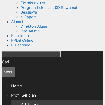
Ektrakurikuler
Program Kekhasan SD Bawamai
Beasiswa
e-Raport
Alumni
Direktori Alumni
Info Alumni
Kemitraan
PPDB Online
E-Learning
Cari
Menu
Home
Profil Sekolah
Visi dan Misi