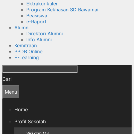
Ektrakurikuler
Program Kekhasan SD Bawamai
Beasiswa
e-Raport
Alumni
Direktori Alumni
Info Alumni
Kemitraan
PPDB Online
E-Learning
Cari
Menu
Home
Profil Sekolah
Visi dan Misi