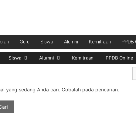
kolah
Guru
Siswa
Alumni
Kemitraan
PPDB O
Siswa
Alumni
Kemitraan
PPDB Online
l yang sedang Anda cari. Cobalah pada pencarian.