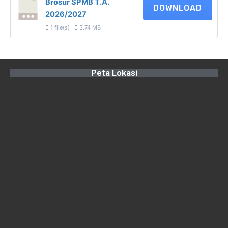
Brosur SPMB T.A.
DOWNLOAD
2026/2027
1 file(s)
3.74 MB
Peta Lokasi