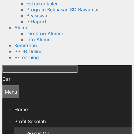
Ektrakurikuler
Program Kekhasan SD Bawamai
Beasiswa
e-Raport
Alumni
Direktori Alumni
Info Alumni
Kemitraan
PPDB Online
E-Learning
Cari
Menu
Home
Profil Sekolah
Visi dan Misi