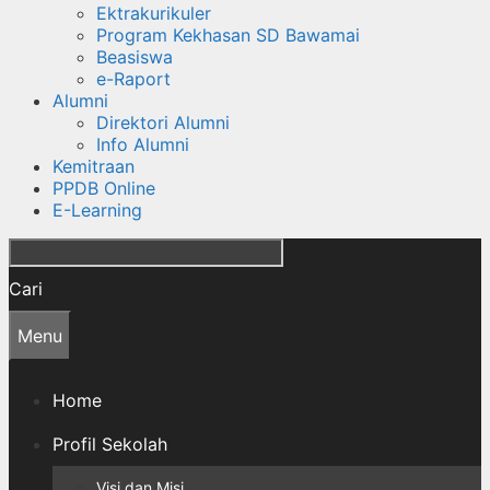
Ektrakurikuler
Program Kekhasan SD Bawamai
Beasiswa
e-Raport
Alumni
Direktori Alumni
Info Alumni
Kemitraan
PPDB Online
E-Learning
Cari
Menu
Home
Profil Sekolah
Visi dan Misi