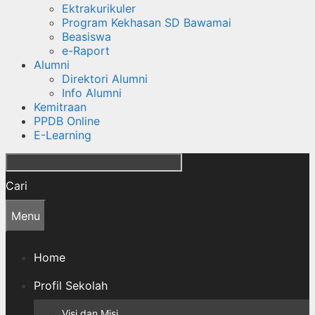
Ektrakurikuler
Program Kekhasan SD Bawamai
Beasiswa
e-Raport
Alumni
Direktori Alumni
Info Alumni
Kemitraan
PPDB Online
E-Learning
Cari
Menu
Home
Profil Sekolah
Visi dan Misi