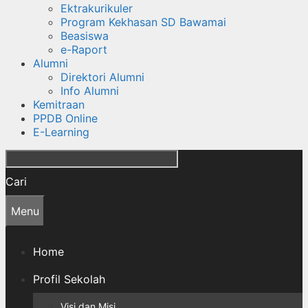
Ektrakurikuler
Program Kekhasan SD Bawamai
Beasiswa
e-Raport
Alumni
Direktori Alumni
Info Alumni
Kemitraan
PPDB Online
E-Learning
Cari
Menu
Home
Profil Sekolah
Visi dan Misi