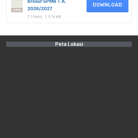
Brosur SPMB T.A.
DOWNLOAD
2026/2027
1 file(s)
3.74 MB
Peta Lokasi