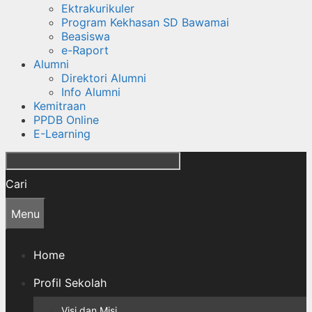
Ektrakurikuler
Program Kekhasan SD Bawamai
Beasiswa
e-Raport
Alumni
Direktori Alumni
Info Alumni
Kemitraan
PPDB Online
E-Learning
Cari
Menu
Home
Profil Sekolah
Visi dan Misi