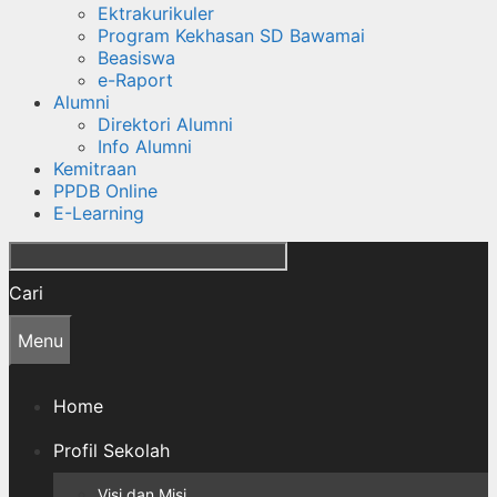
Ektrakurikuler
Program Kekhasan SD Bawamai
Beasiswa
e-Raport
Alumni
Direktori Alumni
Info Alumni
Kemitraan
PPDB Online
E-Learning
Cari
Menu
Home
Profil Sekolah
Visi dan Misi