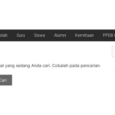
kolah
Guru
Siswa
Alumni
Kemitraan
PPDB O
l yang sedang Anda cari. Cobalah pada pencarian.