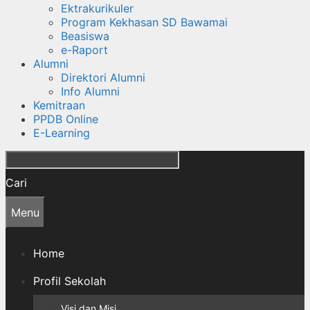
Ektrakurikuler
Program Kekhasan SD Bawamai
Beasiswa
e-Raport
Alumni
Direktori Alumni
Info Alumni
Kemitraan
PPDB Online
E-Learning
Cari
Menu
Home
Profil Sekolah
Visi dan Misi