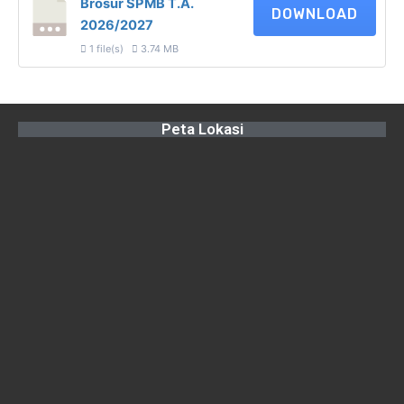
Brosur SPMB T.A.
DOWNLOAD
2026/2027
1 file(s)
3.74 MB
Peta Lokasi