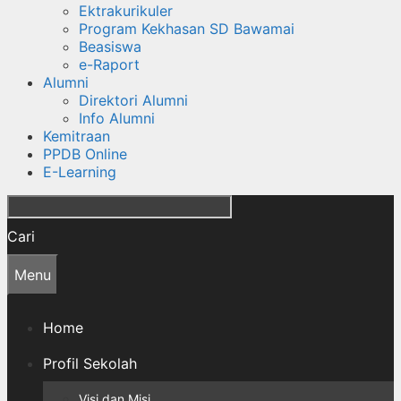
Ektrakurikuler
Program Kekhasan SD Bawamai
Beasiswa
e-Raport
Alumni
Direktori Alumni
Info Alumni
Kemitraan
PPDB Online
E-Learning
Cari
Menu
Home
Profil Sekolah
Visi dan Misi