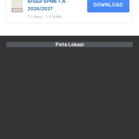
Brosur SPMB T.A.
DOWNLOAD
2026/2027
1 file(s)
3.74 MB
Peta Lokasi