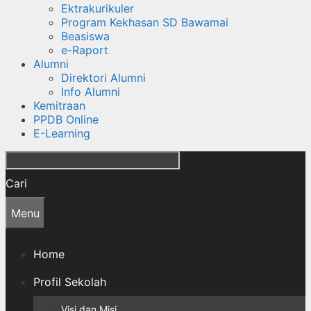
Ektrakurikuler
Program Kekhasan SD Bawamai
Beasiswa
e-Raport
Alumni
Direktori Alumni
Info Alumni
Kemitraan
PPDB Online
E-Learning
Cari
Menu
Home
Profil Sekolah
Visi dan Misi