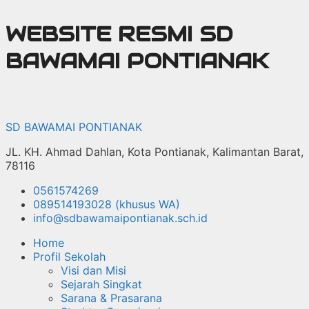
Langsung
WEBSITE RESMI SD
ke
isi
BAWAMAI PONTIANAK
SD BAWAMAI PONTIANAK
JL. KH. Ahmad Dahlan, Kota Pontianak, Kalimantan Barat,
78116
0561574269
089514193028 (khusus WA)
info@sdbawamaipontianak.sch.id
Home
Profil Sekolah
Visi dan Misi
Sejarah Singkat
Sarana & Prasarana