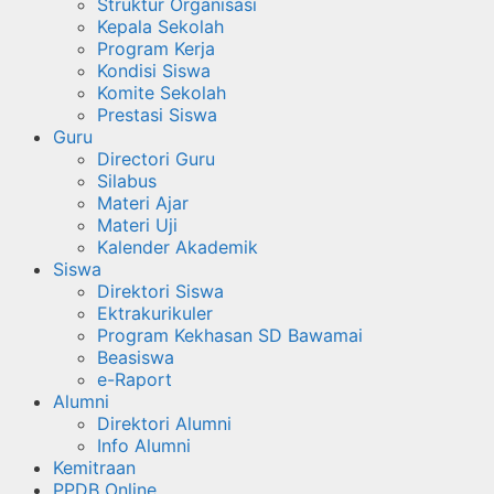
Struktur Organisasi
Kepala Sekolah
Program Kerja
Kondisi Siswa
Komite Sekolah
Prestasi Siswa
Guru
Directori Guru
Silabus
Materi Ajar
Materi Uji
Kalender Akademik
Siswa
Direktori Siswa
Ektrakurikuler
Program Kekhasan SD Bawamai
Beasiswa
e-Raport
Alumni
Direktori Alumni
Info Alumni
Kemitraan
PPDB Online