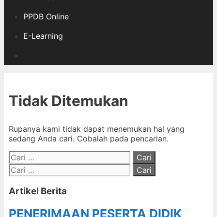
PPDB Online
E-Learning
Cari
Tidak Ditemukan
Rupanya kami tidak dapat menemukan hal yang
sedang Anda cari. Cobalah pada pencarian.
Cari
untuk:
Cari
untuk:
Artikel Berita
PENERIMAAN PESERTA DIDIK