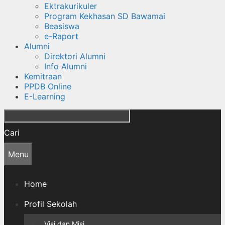
Ektrakurikuler
Program Kekhasan SD Bawamai
Beasiswa
e-Raport
Alumni
Direktori Alumni
Info Alumni
Kemitraan
PPDB Online
E-Learning
Cari
Menu
Home
Profil Sekolah
Visi dan Misi