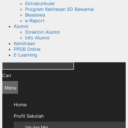
Ektrakurikuler
Program Kekhasan SD Bawamai
Beasiswa
e-Raport
Alumni
Direktori Alumni
Info Alumni
Kemitraan
PPDB Online
E-Learning
Cari
Menu
Home
Profil Sekolah
Visi dan Misi