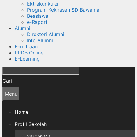
Ektrakurikuler
Program Kekhasan SD Bawamai
Beasiswa
e-Raport
Alumni
Direktori Alumni
Info Alumni
Kemitraan
PPDB Online
E-Learning
Cari
Menu
Home
Profil Sekolah
Visi dan Misi