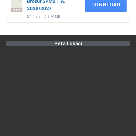
Brosur SPMB T.A.
DOWNLOAD
2026/2027
1 file(s)
3.74 MB
Peta Lokasi