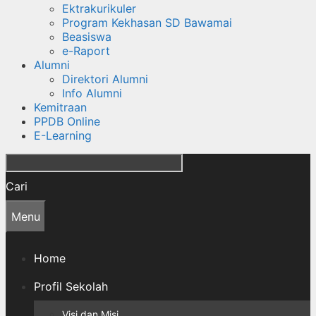
Ektrakurikuler
Program Kekhasan SD Bawamai
Beasiswa
e-Raport
Alumni
Direktori Alumni
Info Alumni
Kemitraan
PPDB Online
E-Learning
Cari
Menu
Home
Profil Sekolah
Visi dan Misi