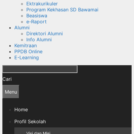
Ektrakurikuler
Program Kekhasan SD Bawamai
Beasiswa
e-Raport
Alumni
Direktori Alumni
Info Alumni
Kemitraan
PPDB Online
E-Learning
Cari
Menu
Home
Profil Sekolah
Visi dan Misi