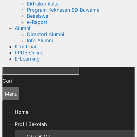
Ektrakurikuler
Program Kekhasan SD Bawamai
Beasiswa
e-Raport
Alumni
Direktori Alumni
Info Alumni
Kemitraan
PPDB Online
E-Learning
Cari
Menu
Home
Profil Sekolah
Visi dan Misi