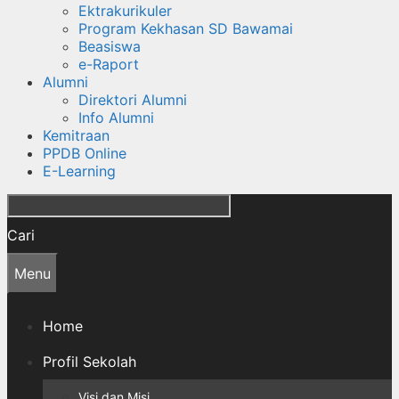
Ektrakurikuler
Program Kekhasan SD Bawamai
Beasiswa
e-Raport
Alumni
Direktori Alumni
Info Alumni
Kemitraan
PPDB Online
E-Learning
Cari
Menu
Home
Profil Sekolah
Visi dan Misi