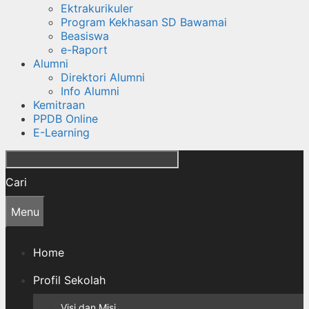
Ektrakurikuler
Program Kekhasan SD Bawamai
Beasiswa
e-Raport
Alumni
Direktori Alumni
Info Alumni
Kemitraan
PPDB Online
E-Learning
Cari
Menu
Home
Profil Sekolah
Visi dan Misi