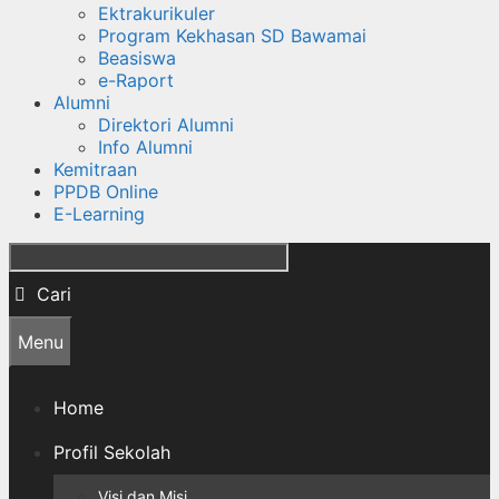
Ektrakurikuler
Program Kekhasan SD Bawamai
Beasiswa
e-Raport
Alumni
Direktori Alumni
Info Alumni
Kemitraan
PPDB Online
E-Learning
Cari
Menu
Home
Profil Sekolah
Visi dan Misi