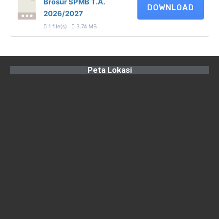
Brosur SPMB T.A.
DOWNLOAD
2026/2027
1 file(s)
3.74 MB
Peta Lokasi