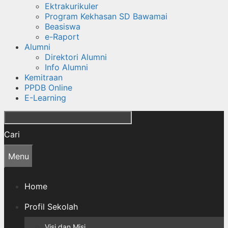
Ektrakurikuler
Program Kekhasan SD Bawamai
Beasiswa
e-Raport
Alumni
Direktori Alumni
Info Alumni
Kemitraan
PPDB Online
E-Learning
Cari
Menu
Home
Profil Sekolah
Visi dan Misi