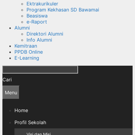
Ektrakurikuler
Program Kekhasan SD Bawamai
Beasiswa
e-Raport
Alumni
Direktori Alumni
Info Alumni
Kemitraan
PPDB Online
E-Learning
Cari
Menu
Home
Profil Sekolah
Visi dan Misi