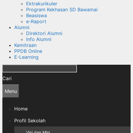
Ektrakurikuler
Program Kekhasan SD Bawamai
Beasiswa
e-Raport
Alumni
Direktori Alumni
Info Alumni
Kemitraan
PPDB Online
E-Learning
Cari
Menu
Home
Profil Sekolah
Visi dan Misi