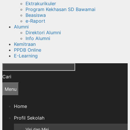
Ektrakurikuler
Program Kekhasan SD Bawamai
Beasiswa
e-Raport
Alumni
Direktori Alumni
Info Alumni
Kemitraan
PPDB Online
E-Learning
Cari
Menu
Home
Profil Sekolah
Visi dan Misi