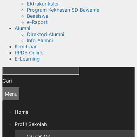
Ektrakurikuler
Program Kekhasan SD Bawamai
Beasiswa
e-Raport
Alumni
Direktori Alumni
Info Alumni
Kemitraan
PPDB Online
E-Learning
Cari
Menu
Home
Profil Sekolah
Visi dan Misi