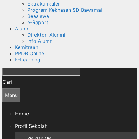
Ektrakurikuler
Program Kekhasan SD Bawamai
Beasiswa
e-Raport
Alumni
Direktori Alumni
Info Alumni
Kemitraan
PPDB Online
E-Learning
Cari
Menu
Home
Profil Sekolah
Visi dan Misi