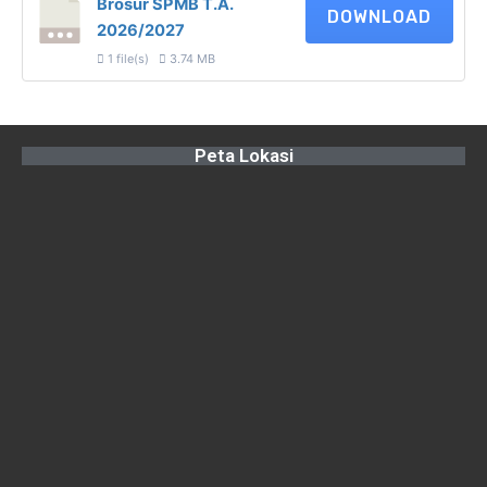
Brosur SPMB T.A.
DOWNLOAD
2026/2027
1 file(s)
3.74 MB
Peta Lokasi