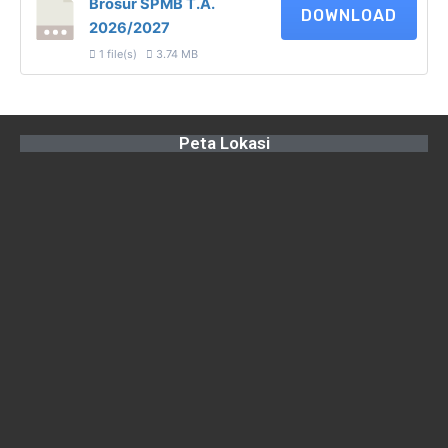
Brosur SPMB T.A.
DOWNLOAD
2026/2027
1 file(s)
3.74 MB
Peta Lokasi