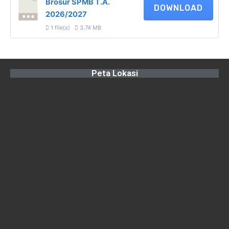
Brosur SPMB T.A.
DOWNLOAD
2026/2027
1 file(s)
3.74 MB
Peta Lokasi