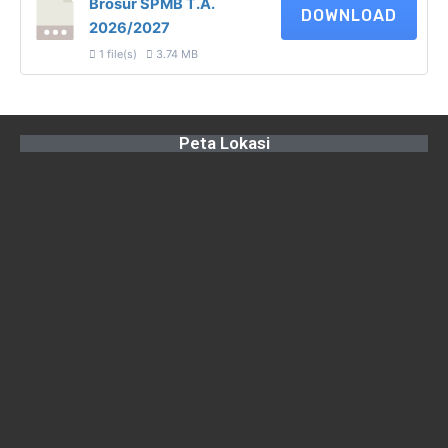
Brosur SPMB T.A.
DOWNLOAD
2026/2027
1 file(s)
3.74 MB
Peta Lokasi