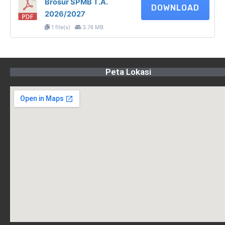
Brosur SPMB T.A.
DOWNLOAD
2026/2027
1 file(s)
3.74 MB
Peta Lokasi