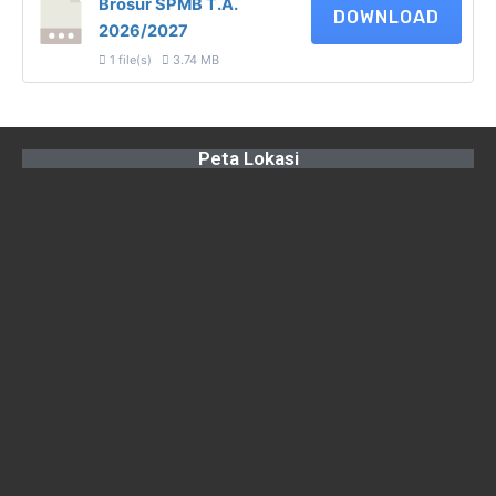
Brosur SPMB T.A.
DOWNLOAD
2026/2027
1 file(s)
3.74 MB
Peta Lokasi