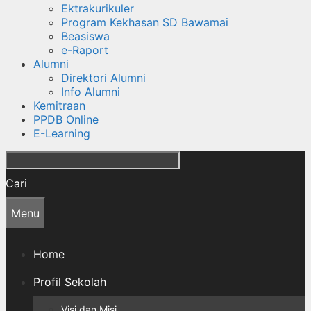
Ektrakurikuler
Program Kekhasan SD Bawamai
Beasiswa
e-Raport
Alumni
Direktori Alumni
Info Alumni
Kemitraan
PPDB Online
E-Learning
Cari
Menu
Home
Profil Sekolah
Visi dan Misi