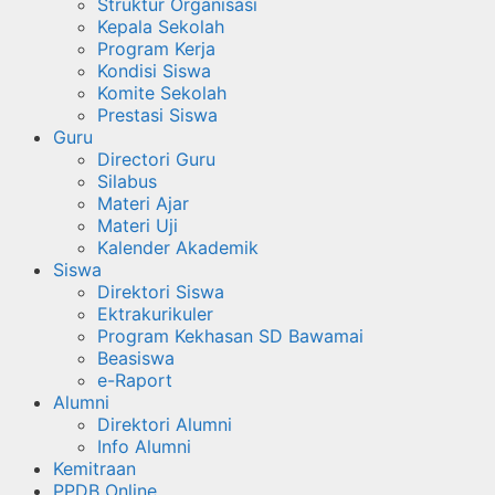
Struktur Organisasi
Kepala Sekolah
Program Kerja
Kondisi Siswa
Komite Sekolah
Prestasi Siswa
Guru
Directori Guru
Silabus
Materi Ajar
Materi Uji
Kalender Akademik
Siswa
Direktori Siswa
Ektrakurikuler
Program Kekhasan SD Bawamai
Beasiswa
e-Raport
Alumni
Direktori Alumni
Info Alumni
Kemitraan
PPDB Online