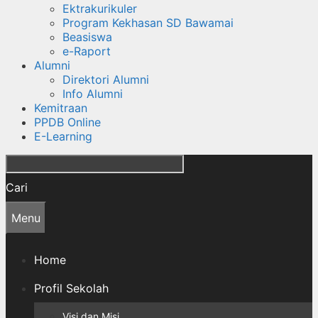
Ektrakurikuler
Program Kekhasan SD Bawamai
Beasiswa
e-Raport
Alumni
Direktori Alumni
Info Alumni
Kemitraan
PPDB Online
E-Learning
Cari
Menu
Home
Profil Sekolah
Visi dan Misi