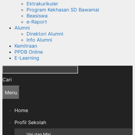
Ektrakurikuler
Program Kekhasan SD Bawamai
Beasiswa
e-Raport
Alumni
Direktori Alumni
Info Alumni
Kemitraan
PPDB Online
E-Learning
Cari
Menu
Home
Profil Sekolah
Visi dan Misi