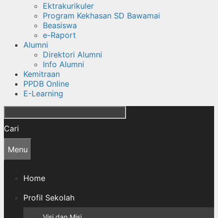
Ektrakurikuler
Program Kekhasan SD Bawamai
Beasiswa
e-Raport
Alumni
Direktori Alumni
Info Alumni
Kemitraan
PPDB Online
E-Learning
Cari
Menu
Home
Profil Sekolah
Visi dan Misi