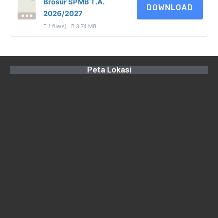
Brosur SPMB T.A.
DOWNLOAD
2026/2027
1 file(s)
3.74 MB
Peta Lokasi