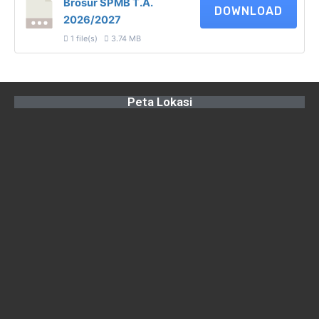
Brosur SPMB T.A.
DOWNLOAD
2026/2027
1 file(s)
3.74 MB
Peta Lokasi