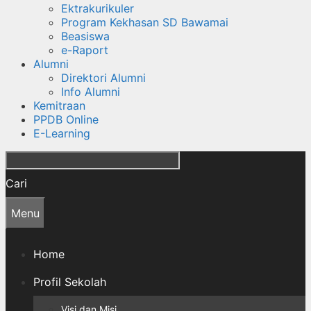
Ektrakurikuler
Program Kekhasan SD Bawamai
Beasiswa
e-Raport
Alumni
Direktori Alumni
Info Alumni
Kemitraan
PPDB Online
E-Learning
Cari
Menu
Home
Profil Sekolah
Visi dan Misi