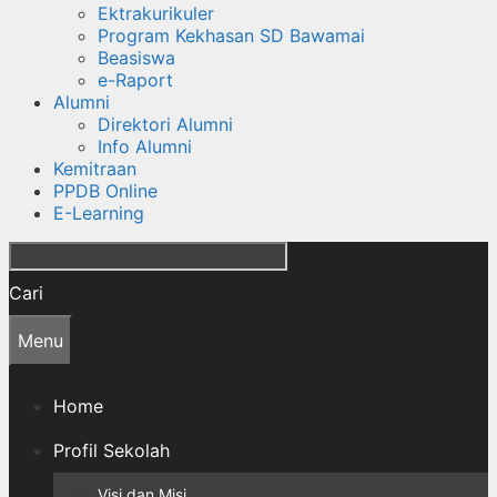
Ektrakurikuler
Program Kekhasan SD Bawamai
Beasiswa
e-Raport
Alumni
Direktori Alumni
Info Alumni
Kemitraan
PPDB Online
E-Learning
Cari
Menu
Home
Profil Sekolah
Visi dan Misi